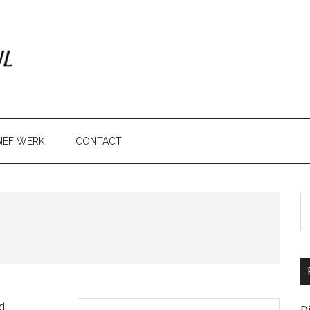
IEF WERK
CONTACT
P
S
th
si
...
Gesorteerd
d