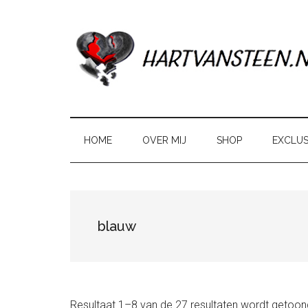
Door
Skip
Spring
naar
to
naar
de
secondary
de
hoofd
menu
eerste
inhoud
sidebar
HOME
OVER MIJ
SHOP
EXCLUS
blauw
Resultaat 1–8 van de 27 resultaten wordt getoon