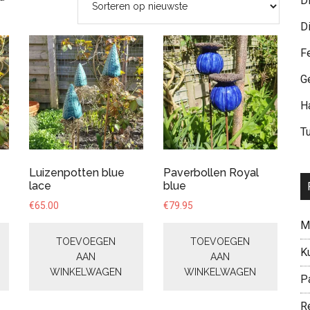
D
op
D
nieuwste
F
G
H
T
Luizenpotten blue
Paverbollen Royal
lace
blue
€
65.00
€
79.95
M
TOEVOEGEN
TOEVOEGEN
K
AAN
AAN
WINKELWAGEN
WINKELWAGEN
P
R