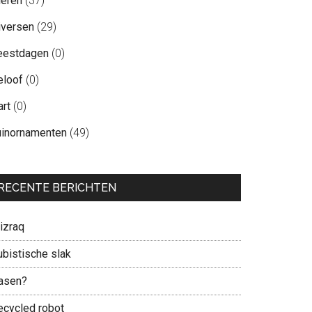
ieren
(37)
iversen
(29)
eestdagen
(0)
eloof
(0)
art
(0)
uinornamenten
(49)
RECENTE BERICHTEN
izraq
ubistische slak
asen?
ecycled robot