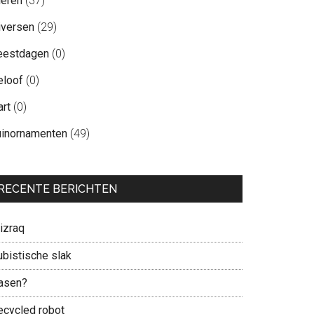
ieren
(37)
iversen
(29)
eestdagen
(0)
eloof
(0)
art
(0)
uinornamenten
(49)
RECENTE BERICHTEN
izraq
ubistische slak
asen?
ecycled robot