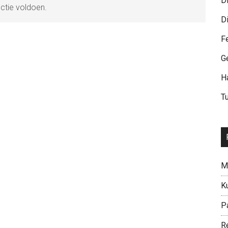
D
ctie voldoen.
D
F
G
H
T
M
K
P
R