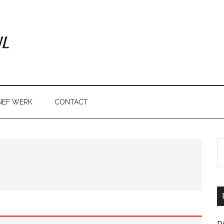
IEF WERK
CONTACT
P
S
th
si
...