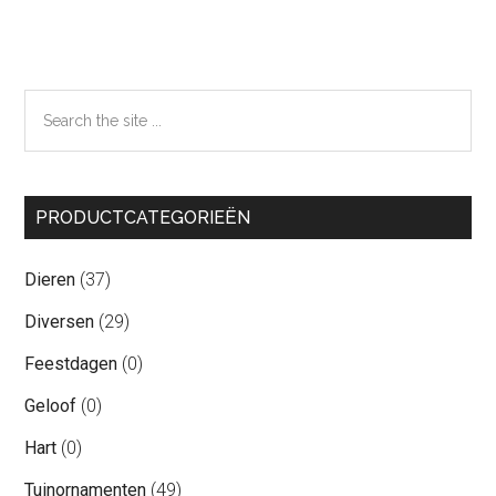
Primaire
Search
the
Sidebar
site
...
PRODUCTCATEGORIEËN
Dieren
(37)
Diversen
(29)
Feestdagen
(0)
Geloof
(0)
Hart
(0)
Tuinornamenten
(49)